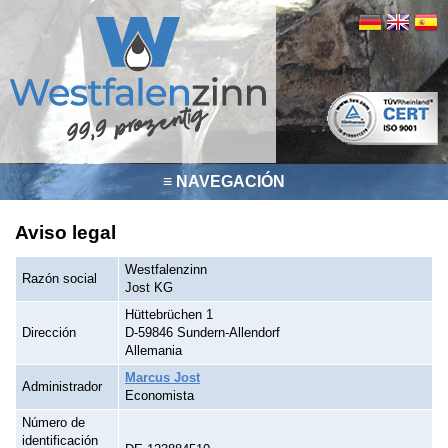
≡ NAVEGACIÓN
Aviso legal
Westfalenzinn
Razón social
Jost KG
Hüttebrüchen 1
Dirección
D-59846 Sundern-Allendorf
Allemania
Marcus Jost
Administrador
Economista
Número de
identificación