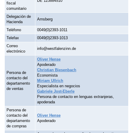
DE 123884510
fiscal
comunitario
Delegación de
Arnsberg
Hacienda
Teléfono
0049(0)2393-1011
Telefax
0049(0)2393-1013
Correo
info@westfalenzinn.de
electrónico
Oliver Hense
Apoderado
Christian Biesenbach
Persona de
Economista
contacto del
Miriam Ullrich
departamento
Especialista en negocios
de ventas
Gabriele Jost-Eberle
Persona de contacto en lenguas extranjeras,
apoderada
Persona de
contacto del
Oliver Hense
departamento
Apoderado
de compras